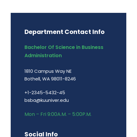
Department Contact Info
Bachelor Of Science in Business
Administration
1810 Campus Way NE
Bothell, WA 98011-8246
+1-2345-5432-45
bsba@kuuniver.edu
Mon – Fri 9:00A.M. – 5:00P.M.
Social Info