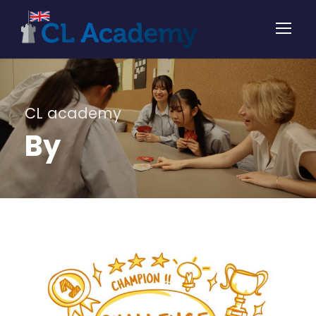
CL academy
By