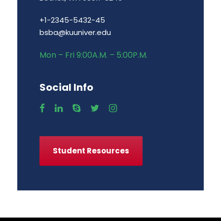
+1-2345-5432-45
bsba@kuuniver.edu
Mon – Fri 9:00A.M. – 5:00P.M.
Social Info
Student Resources