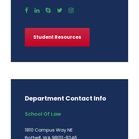
Student Resources
Department Contact Info
School Of Law
1810 Campus Way NE
Bothell, WA 98011-8246